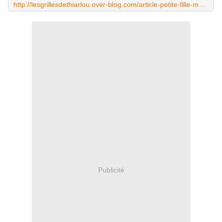
http://lesgrillesdethiarlou.over-blog.com/article-petite-fille-modele-de-noel-62680818.html
Publicité