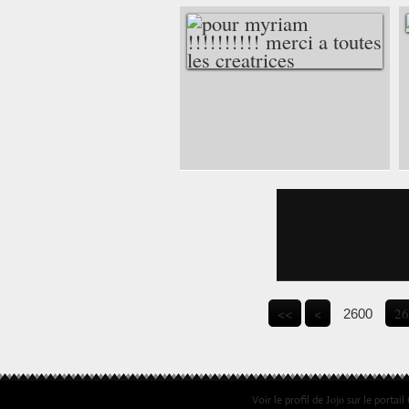
POUR MYRIAM
!!!!!!!!!! MERCI A
TOUTES LES
CREATRICES
<<
<
26
2600
Jojo
Voir le profil de
sur le portail