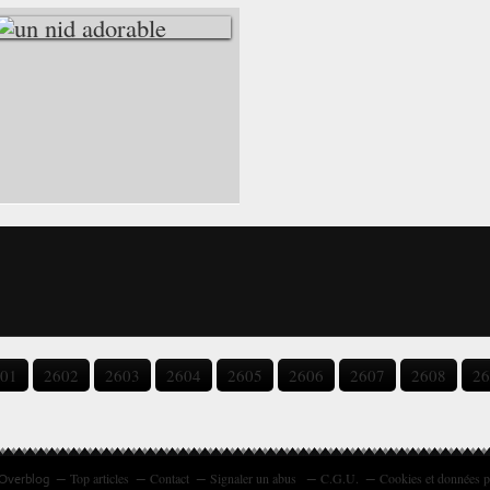
UN NID ADORABLE
01
2602
2603
2604
2605
2606
2607
2608
26
Top articles
Contact
Signaler un abus
C.G.U.
Cookies et données p
 Overblog