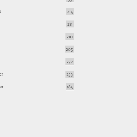
t
215
211
210
205
272
er
233
er
185