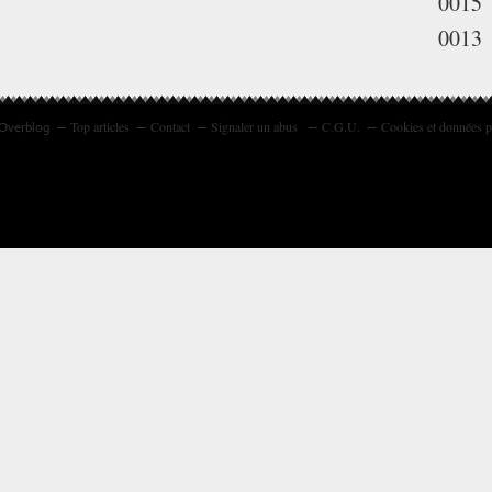
0015
0013
Top articles
Contact
Signaler un abus
C.G.U.
Cookies et données p
 Overblog