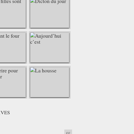
IVES
55