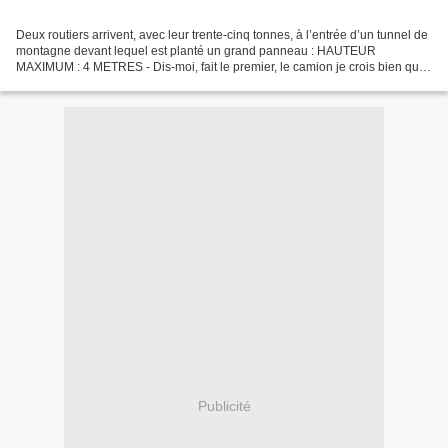
Deux routiers arrivent, avec leur trente-cinq tonnes, à l’entrée d’un tunnel de
montagne devant lequel est planté un grand panneau : HAUTEUR
MAXIMUM : 4 METRES - Dis-moi, fait le premier, le camion je crois bien qu’il
fait quatre mètres 10… - Je vais...
Publicité