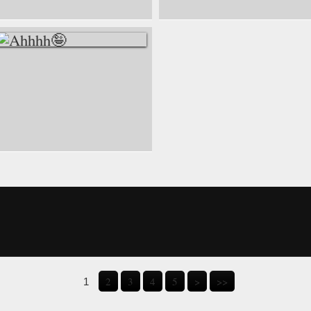
AHHHH🤪
2
3
4
5
>
>>
1