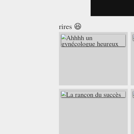
rires 😆
AHHHH UN
GYNÉCOLOGUE
HEUREUX
LA RANÇON DU
SUCCÈS