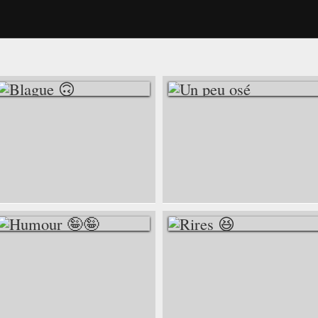
BLAGUE 🙃
UN PEU OSÉ
HUMOUR 🤪🤪
RIRES 😆