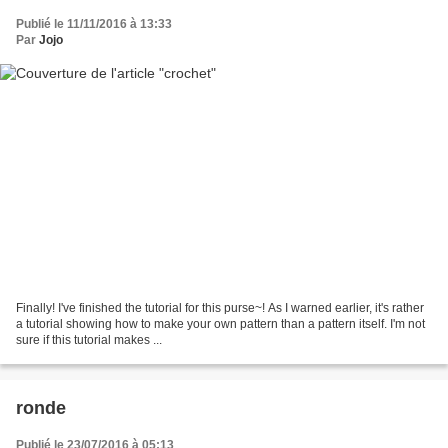
Publié le 11/11/2016 à 13:33
Par
Jojo
Finally! I've fini­shed the tutorial for this purse~! As I warned earlier, it's rather
a tutorial showing how to make your own pattern than a pattern itself. I'm not
sure if this tutorial makes ...
ronde
Publié le 23/07/2016 à 05:13