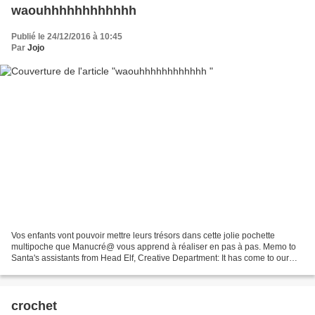
waouhhhhhhhhhhhh
Publié le 24/12/2016 à 10:45
Par
Jojo
Vos enfants vont pouvoir mettre leurs trésors dans cette jolie pochette
multipoche que Manucré@ vous apprend à réaliser en pas à pas. Memo to
Santa's assistants from Head Elf, Creative Department: It has come to our
attention that these elf figurines...
crochet