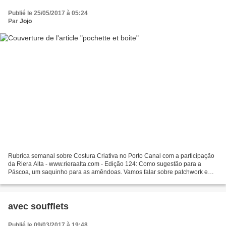
Publié le 25/05/2017 à 05:24
Par
Jojo
Rubrica semanal sobre Costura Criativa no Porto Canal com a participação
da Riera Alta - www.rieraalta.com - Edição 124: Como sugestão para a
Páscoa, um saquinho para as amêndoas. Vamos falar sobre patchwork e
quilting? Hoje mostrarei uma das primeiras...
avec soufflets
Publié le 09/03/2017 à 19:48