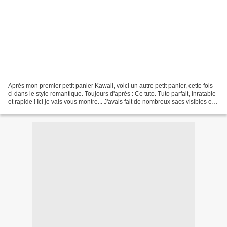
Après mon premier petit panier Kawaii, voici un autre petit panier, cette fois-
ci dans le style romantique. Toujours d'après : Ce tuto. Tuto parfait, inratable
et rapide ! Ici je vais vous montre... J'avais fait de nombreux sacs visibles en
cliquant ICI...