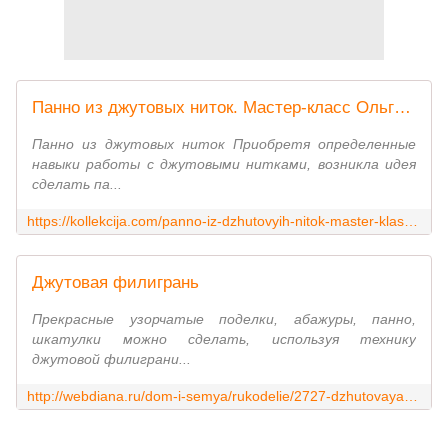
Панно из джутовых ниток. Мастер-класс Ольги Каштановой.
Панно из джутовых ниток Приобретя определенные
навыки работы с джутовыми нитками, возникла идея
сделать па...
https://kollekcija.com/panno-iz-dzhutovyih-nitok-master-klass-olgi-kashtanovoy/
Джутовая филигрань
Прекрасные узорчатые поделки, абажуры, панно,
шкатулки можно сделать, используя технику
джутовой филиграни...
http://webdiana.ru/dom-i-semya/rukodelie/2727-dzhutovaya-filigran-mk.html