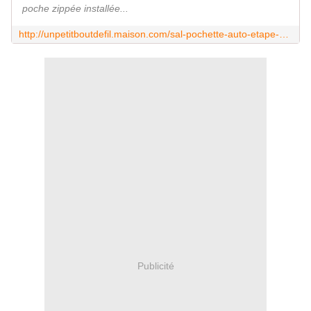
poche zippée installée...
http://unpetitboutdefil.maison.com/sal-pochette-auto-etape-2-a159746266
Publicité