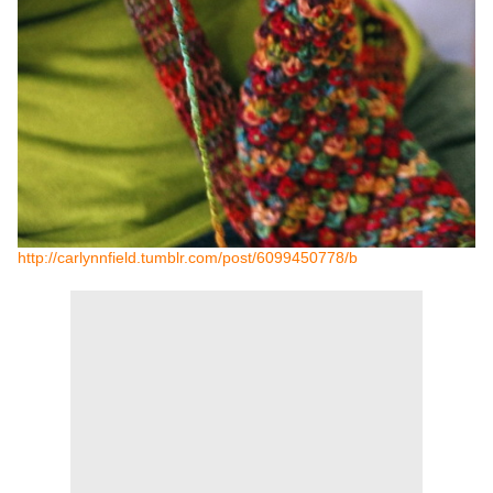
http://carlynnfield.tumblr.com/post/6099450778/b