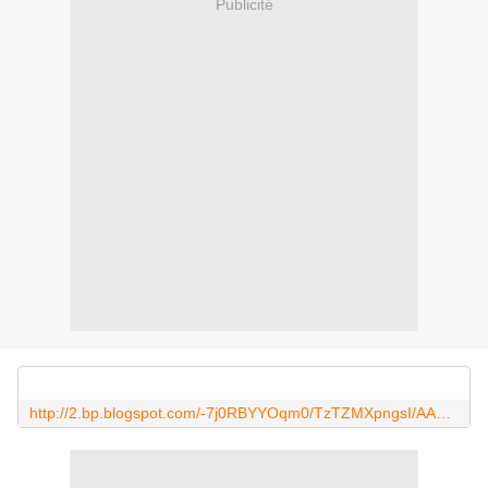
Publicité
http://2.bp.blogspot.com/-7j0RBYYOqm0/TzTZMXpngsI/AAAAAAAAC54/c-wK28q5DAs/s200/IMG_1408.JPG