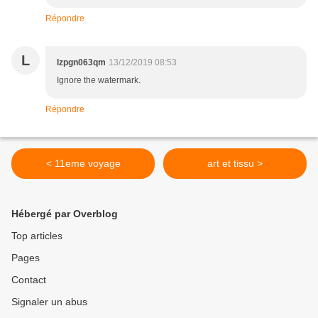
Répondre
L
lzpgn063qm
13/12/2019 08:53
Ignore the watermark.
Répondre
< 11eme voyage
art et tissu >
Hébergé par Overblog
Top articles
Pages
Contact
Signaler un abus