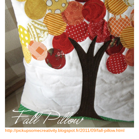
http://pickupsomecreativity.blogspot.fr/2011/09/fall-pillow.html