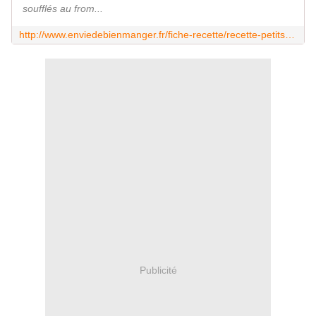
soufflés au from...
http://www.enviedebienmanger.fr/fiche-recette/recette-petits-souffles-au-fromage-fondant
Publicité