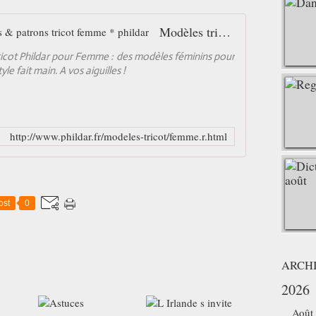
Modèles tricot femme - explications & patrons tricot femme * phildar
ricot Phildar pour Femme : des modèles féminins pour
le fait main. A vos aiguilles !
http://www.phildar.fr/modeles-tricot/femme.r.html
ost
0
ARCH
2026
Août