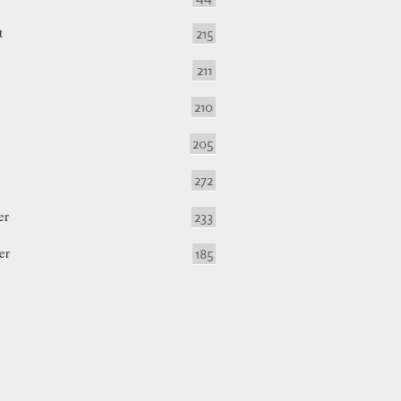
t
215
211
210
205
272
er
233
er
185