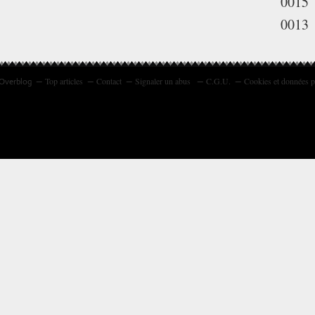
0015
0013
Top articles
Contact
Signaler un abus
C.G.U.
Cookies et données p
 Overblog