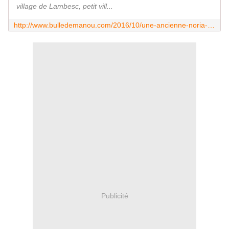
village de Lambesc, petit vill...
http://www.bulledemanou.com/2016/10/une-ancienne-noria-en-pleine-campagne-balade-dans-le-village-de-lambesc.html
Publicité