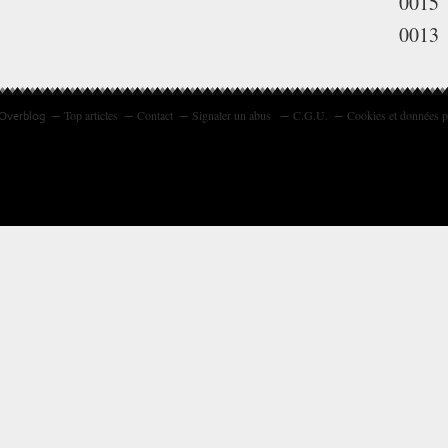
0015
0013
Top articles
Contact
Signaler un abus
C.G.U.
Cookies et données p
 Overblog