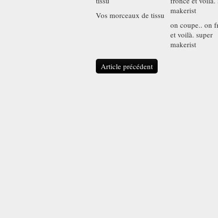
Vos morceaux de tissu
on coupe.. on f
et voilà. super
makerist
Article précédent