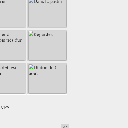
IVES
45