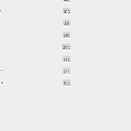
t
215
211
210
205
272
er
233
er
185