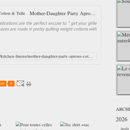
Mother-Daughter Party Aprons in Cotton & Tulle
ebrations are the perfect excuse to " get your girlie
sizes are made in pretty quilting weight cottons with
http://www.sew4home.com/projects/kitchen-linens/mother-daughter-party-aprons-cotton-tulle
ost
0
ARCH
2026
Août