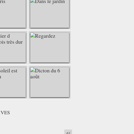
IVES
45