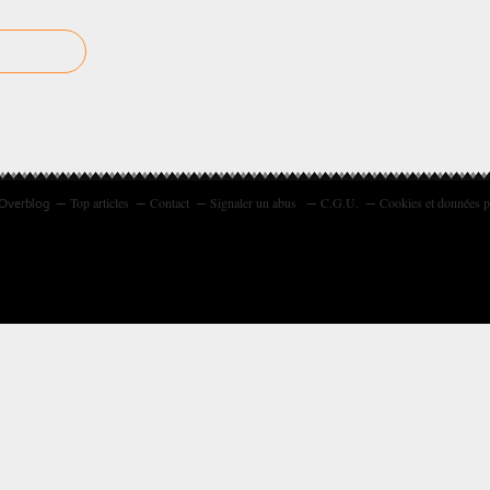
Top articles
Contact
Signaler un abus
C.G.U.
Cookies et données p
 Overblog