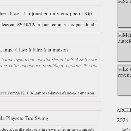
Un jouet en un vieux pneu | Ripe Green Ideas
nideas.com/2010/12/un-jouet-en-un-vieux-pneu.html
Lampe à lave à faire à la maison
charme hypnotique qui attire les enfants. Assistez vos
ême cette expérience scientifique rigolote. Ils vont
uces.com/A12100-Lampe-a-lave-a-faire-a-la-maison
ARCH
lla Playsets Tire Swing
2026
oducts/gorilla-playsets-tire-swing-from-nj-swingsets
Août