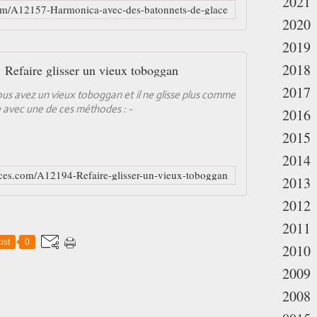
2021
com/A12157-Harmonica-avec-des-batonnets-de-glace
2020
2019
2018
Refaire glisser un vieux toboggan
2017
ous avez un vieux toboggan et il ne glisse plus comme
e avec une de ces méthodes : -
2016
2015
2014
ces.com/A12194-Refaire-glisser-un-vieux-toboggan
2013
2012
2011
ost
0
2010
2009
2008