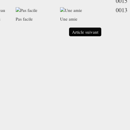
0015
0013
u
Pas facile
Une amie
Article suivant