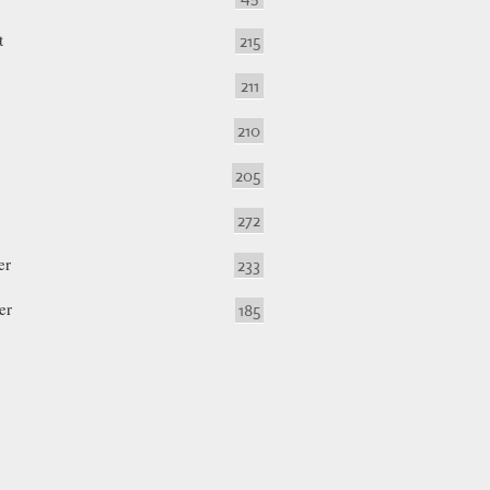
t
215
211
210
205
272
er
233
er
185