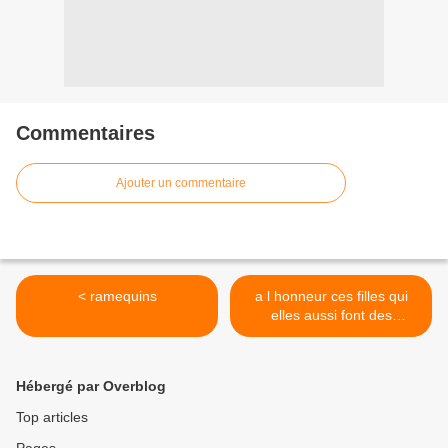
Commentaires
Ajouter un commentaire
< ramequins
a l honneur ces filles qui
elles aussi font des
merveilles(de belles
ballades sur leur blog) >
Hébergé par Overblog
Top articles