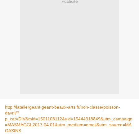
Publicité
http://lateliergeant.geant-beaux-arts.fr/non-classe/poisson-
davril/?
p_cat=DIV&mid=1501108112&uid=15444318849&utm_campaign
=MASMAGGL2017.04.01&utm_medium=email&utm_source=MA
GASINS