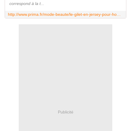
correspond à la t...
http://www.prima.fr/mode-beaute/le-gilet-en-jersey-pour-homme-modele-gratuit-tricot/7965773/
Publicité