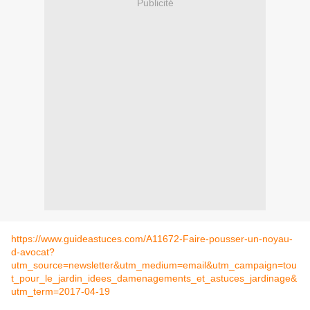
Publicité
https://www.guideastuces.com/A11672-Faire-pousser-un-noyau-
d-avocat?
utm_source=newsletter&utm_medium=email&utm_campaign=tou
t_pour_le_jardin_idees_damenagements_et_astuces_jardinage&
utm_term=2017-04-19