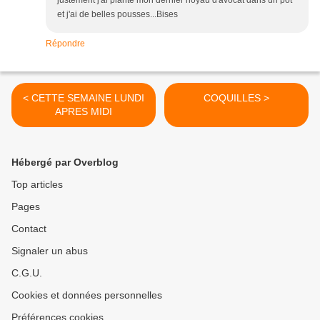
justement j'ai planté mon dernier noyau d'avocat dans un pot
et j'ai de belles pousses...Bises
Répondre
< CETTE SEMAINE LUNDI
COQUILLES >
APRES MIDI
Hébergé par Overblog
Top articles
Pages
Contact
Signaler un abus
C.G.U.
Cookies et données personnelles
Préférences cookies