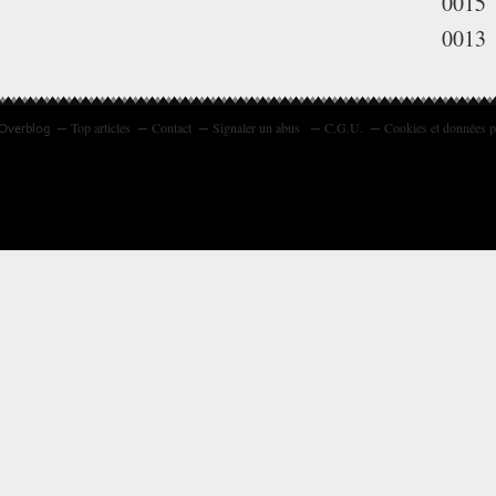
0015
0013
Top articles
Contact
Signaler un abus
C.G.U.
Cookies et données p
 Overblog