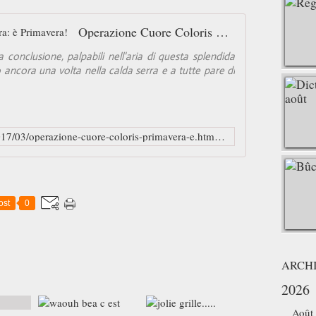
Operazione Cuore Coloris Primavera: è Primavera!
a conclusione, palpabili nell'aria di questa splendida
 ancora una volta nella calda serra e a tutte pare di
http://elisabettaricami.blogspot.fr/2017/03/operazione-cuore-coloris-primavera-e.html?utm_source=feedburner&utm_medium=email&utm_campaign=Feed:+ElisabettaRicamiAMano+(Elisabetta+ricami+a+mano)
ost
0
ARCH
2026
Août