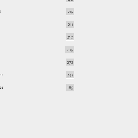
t
215
211
210
205
272
er
233
er
185