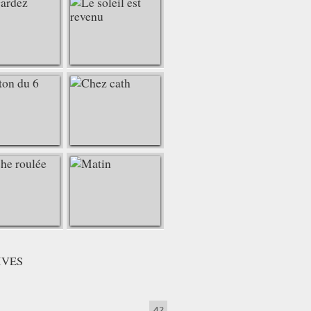
IVES
42