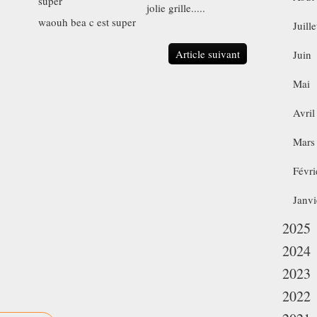
jolie grille.....
waouh bea c est super
Juille
Article suivant
Juin
Mai
Avril
Mars
Févri
Janvi
2025
2024
2023
2022