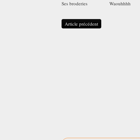
Ses broderies
Waouhhhh
Article précédent