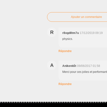
Ajouter un commentaire
R
r8ogd8tm7u
17/12/2019 09:19
physics.
Répondre
A
Anikenitêt
09/06/2017 01:58
Merci pour ces jolies et performa
Répondre