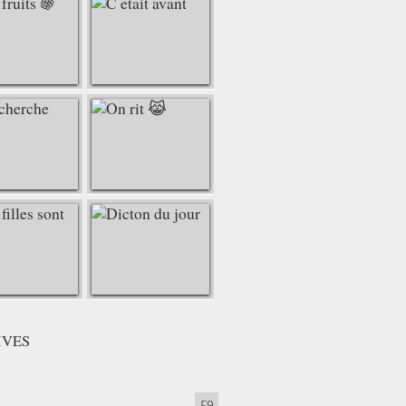
IVES
59