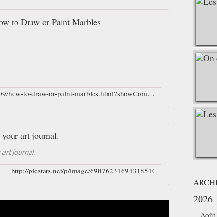
ow to Draw or Paint Marbles
https://creatorsjoy.blogspot.fr/2010/09/how-to-draw-or-paint-marbles.html?showComment=1495042918436
your art journal.
art journal.
http://picstats.net/p/image/69876231694318510
ARCH
2026
Août