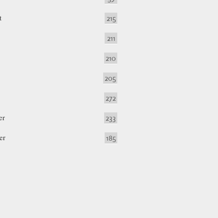
t
215
211
210
205
272
er
233
er
185