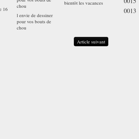
0015
bientôt les vacances
de 16
0013
l envie de dessiner
pour vos bouts de
chou
Article suivant