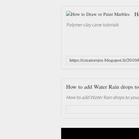
H
Polymer clay cane tutorials
How to add Water Rain drops to 
How to add Water Rain drops to your 