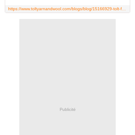
https://www.toltyarnandwool.com/blogs/blog/15166929-tolt-folded-bag-with-veronika
Publicité