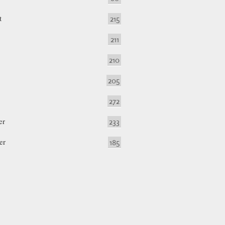
t
215
211
210
205
272
er
233
er
185