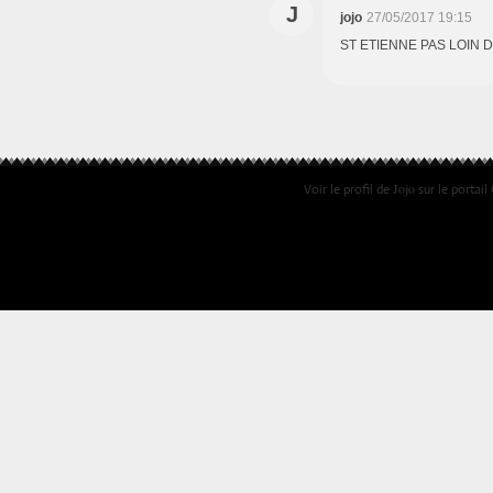
J
jojo
27/05/2017 19:15
ST ETIENNE PAS LOIN D
Jojo
Voir le profil de
sur le portail