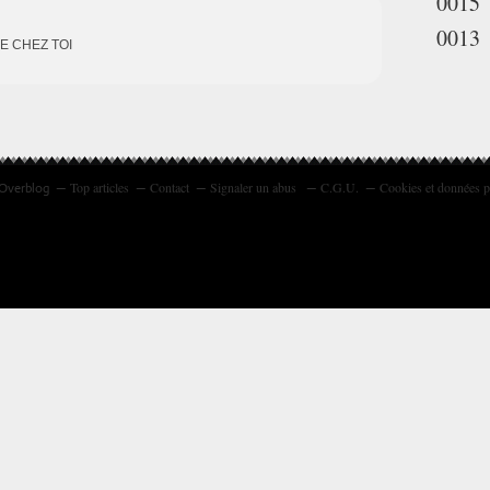
0015
0013
E CHEZ TOI
Top articles
Contact
Signaler un abus
C.G.U.
Cookies et données p
 Overblog