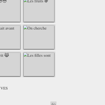
IVES
60