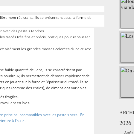
ulièrement résistants. Ils se présentent sous la forme de
er avec des pastels tendres.
 des tracés très fins et précis, pratiques pour rehausser
iterez aisément les grandes masses colorées d’une œuvre.
faible quantité de liant, ils se caractérisent par
 Très poudreux, ils permettent de déposer rapidement de
ts en jouant sur la force et l’épaisseur du tracé. Ils se
driques (comme des craies), de dimensions variables.
ès fragiles.
ravaillent en lavis.
ARCH
 en principe incompatibles avec les pastels secs ! En
nture à l’huile.
2026
Août