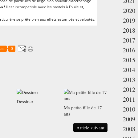
2021
posé de particules de liège. Son pouvoir d’accrochage
n !
Il est incompatible avec les pastels à l’huile et,
2020
2019
rticulière se prête bien aux effets estompés et veloutés.
2018
2017
2016
ost
0
2015
2014
2013
2012
2011
Dessiner
Ma petite fille de 17
2010
ans
2009
Article suivant
2008