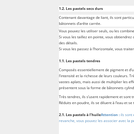
1.2. Les pastels secs durs
Contenant davantage de liant, ils sont partic
bâtonnets d’arête carrée.
Vous pouvez les utiliser seuls, ou les combin
Si vous les taillez en pointe, vous obtiendrez
des détails.
Si vous les passez à l’horizontale, vous tra
1.1. Les pastels tendres
Composés essentiellement de pigment et d’une 
l’intensité et la richesse de leurs couleurs.
vastes aplats, mais aussi de multiplier les effe
présentent sous la forme de bâtonnets cylin
Très tendres, ils s’usent rapidement et sont tr
Réduits en poudre, ils se diluent à l’eau et se t
2.1. Les pastels à l’huile
Attention :
ils sont
revanche, vous pouvez les associer avec la pei