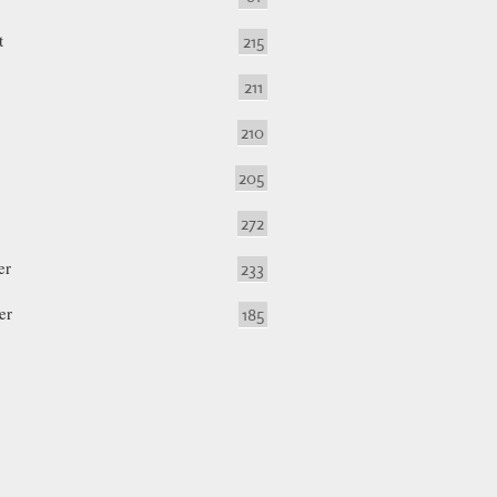
t
215
211
210
205
272
er
233
er
185