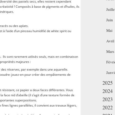
diversité des pastels secs, elles restent cependant
réativité ! Composés à base de pigments et d’huiles, ils
Juille
indriques.
Juin
tracés ou des aplats.
Mai
t à l’aide d’un pinceau humidifié de white spirit ou
Avril
Mars
s. Ils sont rarement utilisés seuls, mais en combinaison
Févri
 propriétés majeures :
er des réserves, par exemple dans une aquarelle.
Janvi
e poudre: jouez-en pour créer des empâtements de
2025
2024
résistant, ce papier a deux faces différentes. Vous
 la face nid d’abeille (il s’agit d’une texture formée de
2023
mportantes superpositions.
ines lignes parallèles, il convient aux travaux légers,
2022