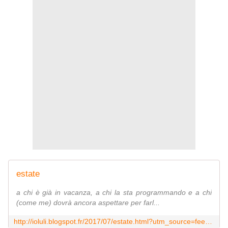
estate
a chi è già in vacanza, a chi la sta programmando e a chi
(come me) dovrà ancora aspettare per farl...
http://ioluli.blogspot.fr/2017/07/estate.html?utm_source=feedburner&utm_medium=email&utm_campaign=Feed:+blogspot/AiGKP+(luli)