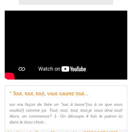
" Tout, tout, tout, vous saurez tout...
sur ma façon de faire un "sac à tasse"(ou à ce que vous
voulez!) comme ça: Tout, tout, tout, tout,je vous dirai tout!
Alors, on commence? 1- On découpe 4 fois le patron ici
dans le tissu chois...