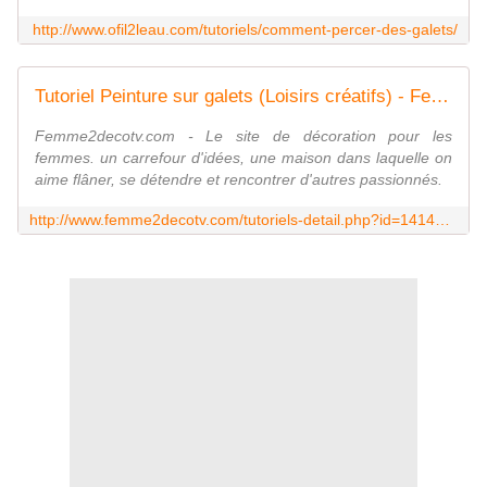
http://www.ofil2leau.com/tutoriels/comment-percer-des-galets/
Tutoriel Peinture sur galets (Loisirs créatifs) - Femme2decoTV
Femme2decotv.com - Le site de décoration pour les
femmes. un carrefour d'idées, une maison dans laquelle on
aime flâner, se détendre et rencontrer d'autres passionnés.
http://www.femme2decotv.com/tutoriels-detail.php?id=14149&cat=765