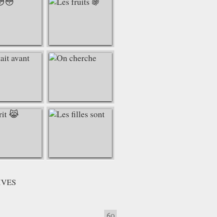
ture - vidéo 2428 : Peinture au couteau ou à la spatule - de l'
IVES
60