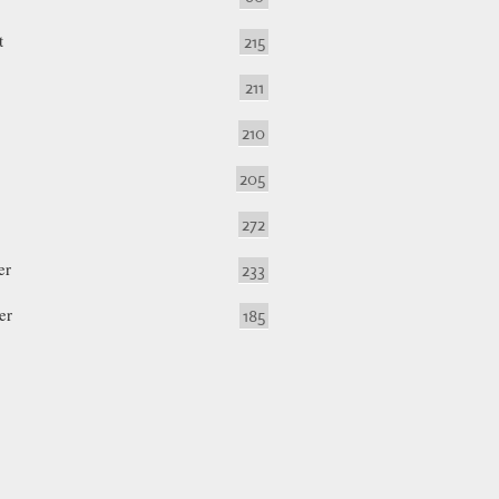
t
215
211
210
205
272
er
233
er
185