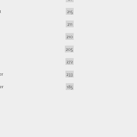
t
215
211
210
205
272
er
233
er
185