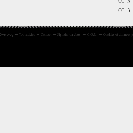
0015
0013
Top articles
Contact
Signaler un abus
C.G.U.
Cookies et données p
 Overblog