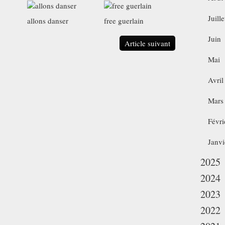
Juille
allons danser
free guerlain
Juin
Article suivant
Mai
Avril
Mars
Févri
Janvi
2025
2024
2023
2022