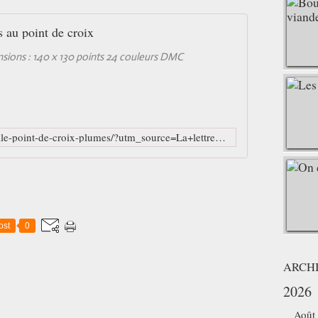
 au point de croix
ensions : 140 x 130 points 24 couleurs DMC
http://www.petitescroix.fr/grilles/grille-point-de-croix-plumes/?utm_source=La+lettre+du+point+de+croix+de+martine&utm_campaign=562397e8bc-RSS_EMAIL_CAMPAIGN&utm_medium=email&utm_term=0_be8451b922-562397e8bc-89262229
ost
0
ARCH
2026
Août