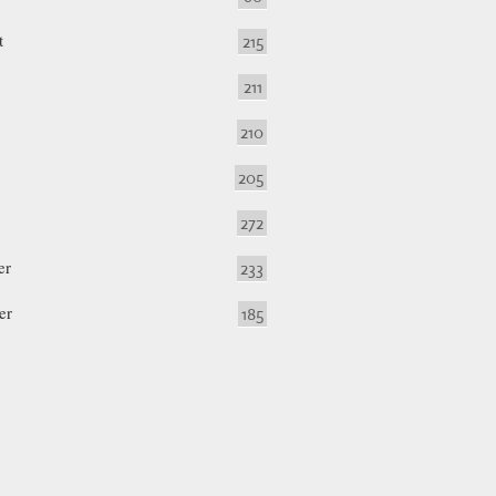
t
215
211
210
205
272
er
233
er
185