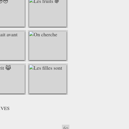
IVES
60