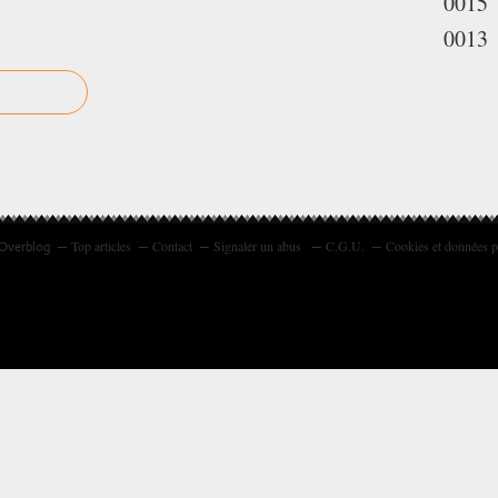
0015
0013
Top articles
Contact
Signaler un abus
C.G.U.
Cookies et données p
 Overblog