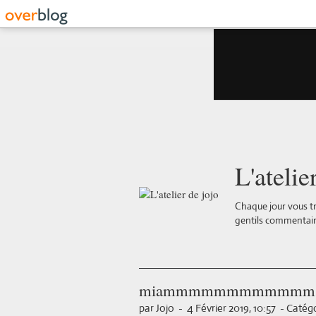
L'atelie
Chaque jour vous tr
gentils commentair
miammmmmmmmmmmm
par Jojo
-
4 Février 2019, 10:57
-
Catégo