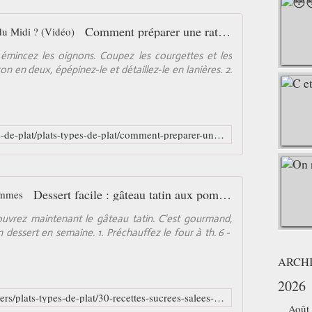
Comment préparer une ratatouille du Midi ? (Vidéo)
 émincez les oignons. Coupez les courgettes et les
n en deux, épépinez-le et détaillez-le en lanières. 2.
http://gourmand.viepratique.fr/types-de-plat/plats-types-de-plat/comment-preparer-une-ratatouille-du-midi-22926.html
Dessert facile : gâteau tatin aux pommes
couvrez maintenant le gâteau tatin. C'est gourmand,
un dessert en semaine. 1. Préchauffez le four à th. 6 -
ARCH
2026
http://gourmand.viepratique.fr/dossiers/plats-types-de-plat/30-recettes-sucrees-salees-delicieuses/dessert-facile-gateau-tatin-aux-pommes-23353.html
Août