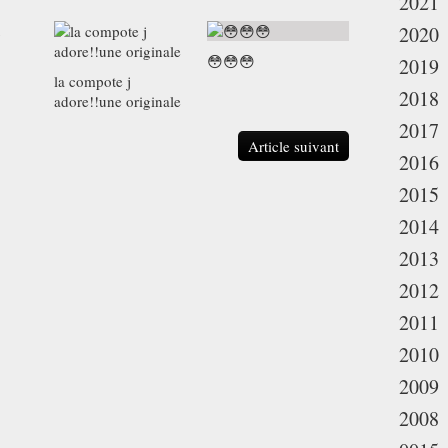
2021
2020
😳😳😳
2019
la compote j
2018
adore!!une originale
2017
Article suivant
2016
2015
2014
2013
2012
2011
2010
2009
2008