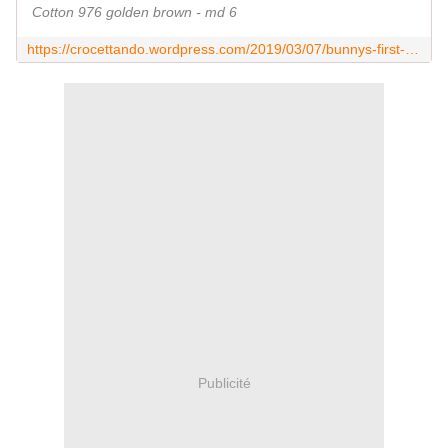
Cotton 976 golden brown - md 6
https://crocettando.wordpress.com/2019/03/07/bunnys-first-spring-free-pasqua-2019/
Publicité