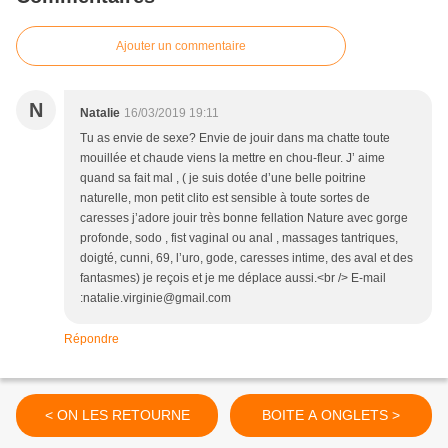
Ajouter un commentaire
N
Natalie
16/03/2019 19:11
Tu as envie de sexe? Envie de jouir dans ma chatte toute
mouillée et chaude viens la mettre en chou-fleur. J’ aime
quand sa fait mal , ( je suis dotée d’une belle poitrine
naturelle, mon petit clito est sensible à toute sortes de
caresses j’adore jouir très bonne fellation Nature avec gorge
profonde, sodo , fist vaginal ou anal , massages tantriques,
doigté, cunni, 69, l’uro, gode, caresses intime, des aval et des
fantasmes) je reçois et je me déplace aussi.<br /> E-mail
:natalie.virginie@gmail.com
Répondre
< ON LES RETOURNE
BOITE A ONGLETS >