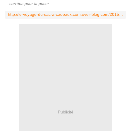
carrées pour la poser...
http://le-voyage-du-sac-a-cadeaux.com.over-blog.com/2015/08/cartonnage-tuto-de-la-desserte-a-couture-chadanel.html
Publicité