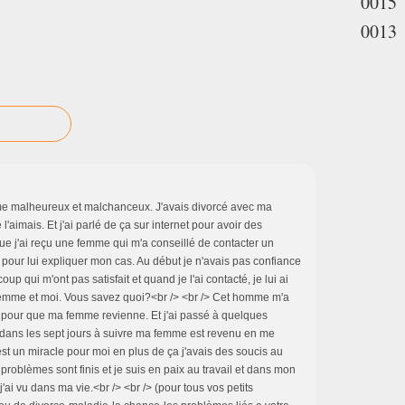
0015
0013
omme malheureux et malchanceux. J'avais divorcé avec ma
l'aimais. Et j'ai parlé de ça sur internet pour avoir des
que j'ai reçu une femme qui m'a conseillé de contacter un
pour lui expliquer mon cas. Au début je n'avais pas confiance
up qui m'ont pas satisfait et quand je l'ai contacté, je lui ai
 femme et moi. Vous savez quoi?<br /> <br /> Cet homme m'a
e pour que ma femme revienne. Et j'ai passé à quelques
nt dans les sept jours à suivre ma femme est revenu en me
est un miracle pour moi en plus de ça j'avais des soucis au
 problèmes sont finis et je suis en paix au travail et dans mon
j'ai vu dans ma vie.<br /> <br /> (pour tous vos petits