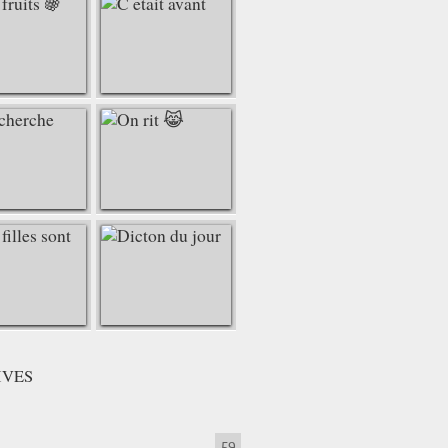
IVES
59