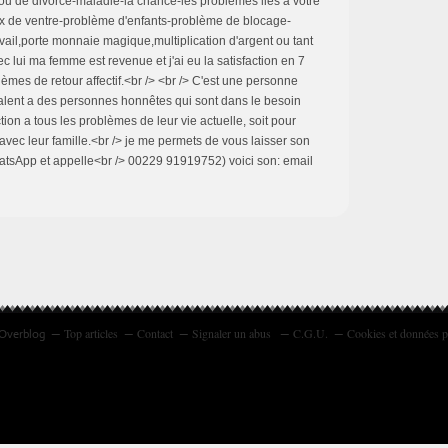
u de divorce-maladie-la chance-les problèmes liés a votre
 de ventre-problème d'enfants-problème de blocage-
avail,porte monnaie magique,multiplication d'argent ou tant
vec lui ma femme est revenue et j'ai eu la satisfaction en 7
oblèmes de retour affectif.<br /> <br /> C'est une personne
talent a des personnes honnêtes qui sont dans le besoin
ction a tous les problèmes de leur vie actuelle, soit pour
avec leur famille.<br /> je me permets de vous laisser son
atsApp et appelle<br /> 00229 91919752) voici son: email
Top articles
Contact
Signaler un abus
C.G.U.
Cookies et données p
 Overblog