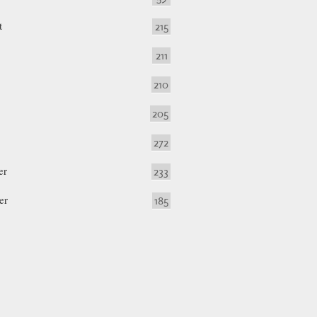
t
215
211
210
205
272
er
233
er
185