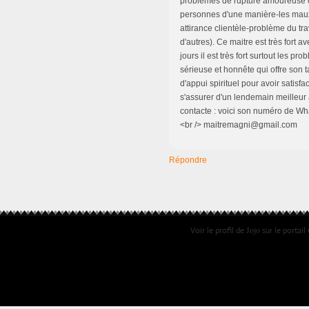
problèmes de rupture amoureuse o
personnes d'une manière-les maux
attirance clientèle-problème du tr
d'autres). Ce maitre est très fort a
jours il est très fort surtout les pr
sérieuse et honnête qui offre son 
d'appui spirituel pour avoir satisfa
s'assurer d'un lendemain meilleur 
contacte : voici son numéro de Wh
<br /> maitremagni@gmail.com
Répondre
Jojo
Voir le profil de
sur le portail