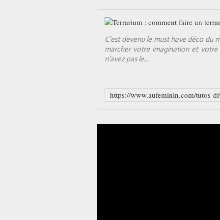
C'est devenu le must have déco du mome
marcher votre imagination et votre 
n'avez pas le...