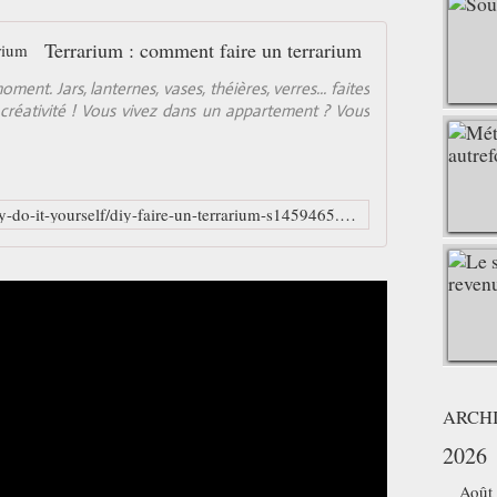
Terrarium : comment faire un terrarium
nt. Jars, lanternes, vases, théières, verres... faites
créativité ! Vous vivez dans un appartement ? Vous
https://www.aufeminin.com/tutos-diy-do-it-yourself/diy-faire-un-terrarium-s1459465.html
ARCH
2026
Août