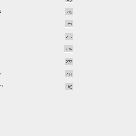
t
215
211
210
205
272
er
233
er
185