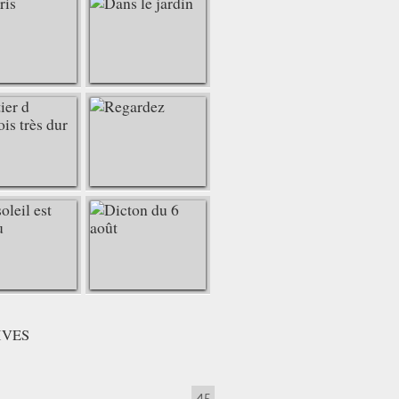
IVES
45