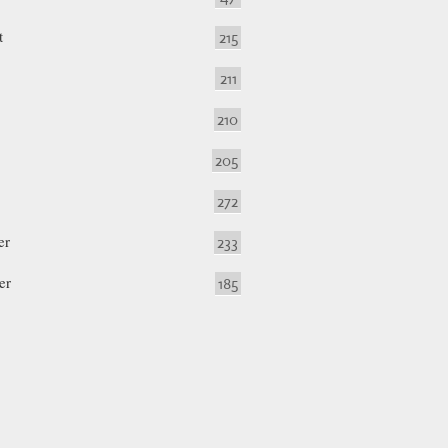
t
215
211
210
205
272
er
233
er
185