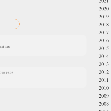
2021
2020
2019
2018
2017
2016
2015
 ai pas !
2014
2013
2012
019 16:06
2011
2010
2009
2008