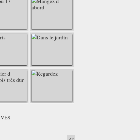
IVES
47