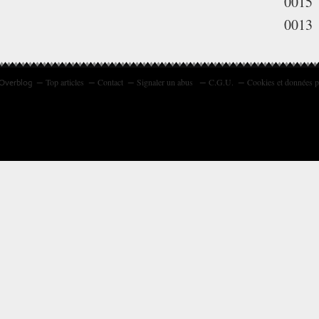
0015
0013
Top articles
Contact
Signaler un abus
C.G.U.
Cookies et données p
 Overblog