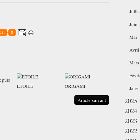
Juille
Juin
ost
0
Mai
Avril
Mars
Févri
depuis
ETOILE
ORIGAMI
Janvi
2025
Article suivant
2024
2023
2022