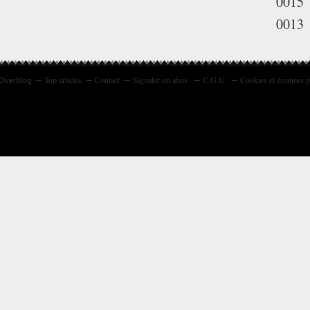
0015
0013
Top articles
Contact
Signaler un abus
C.G.U.
Cookies et données p
 Overblog