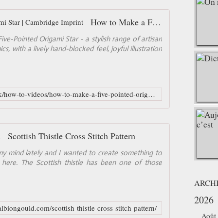
How to Make a Five-Pointed Origami Star | Cambridge Imprint
e-Pointed Origami Star - a stylish range of artisan
, with a lively hand-blocked feel, joyful illustration
https://www.cambridgeimprint.co.uk/how-to-videos/how-to-make-a-five-pointed-origami-star/
Scottish Thistle Cross Stitch Pattern
y mind lately and I wanted to create something to
re. The Scottish thistle has been one of those
ARCH
2026
lbiongould.com/scottish-thistle-cross-stitch-pattern/
Août