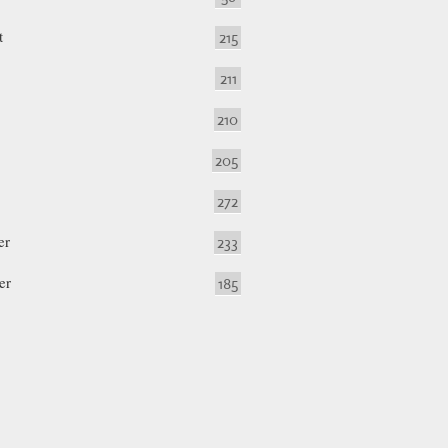
t
215
211
210
205
272
er
233
er
185