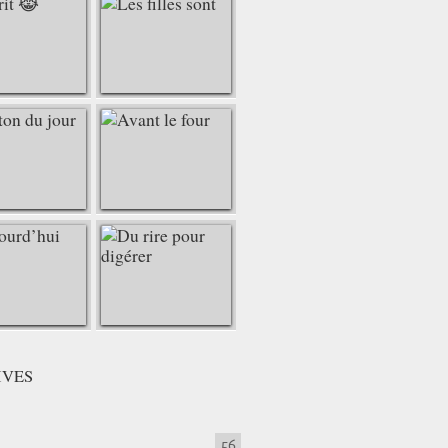
IVES
56