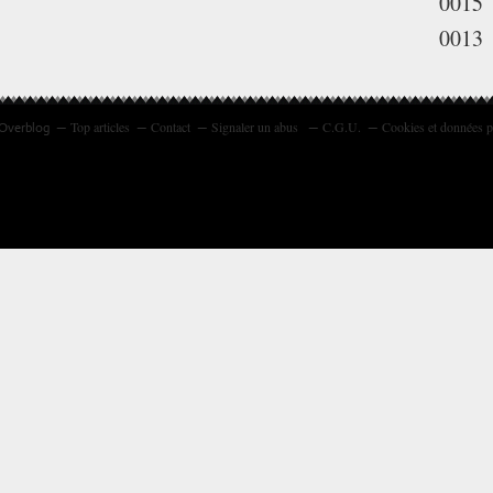
0015
0013
Top articles
Contact
Signaler un abus
C.G.U.
Cookies et données p
 Overblog