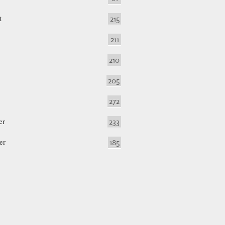
t
215
211
210
205
272
er
233
er
185