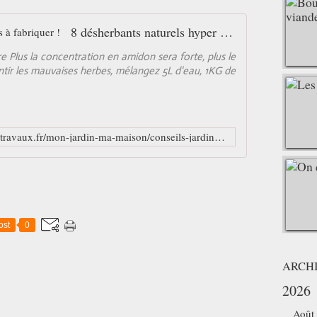
8 désherbants naturels hyper faciles à fabriquer !
 Plus la concentration en amidon sera forte, plus le
ntir les mauvaises herbes, mélangez 5L d'eau, 1KG de
https://monjardinmamaison.maison-travaux.fr/mon-jardin-ma-maison/conseils-jardinage/8-idees-de-desherbants-naturels-116523.html
ost
0
ARCH
2026
Août