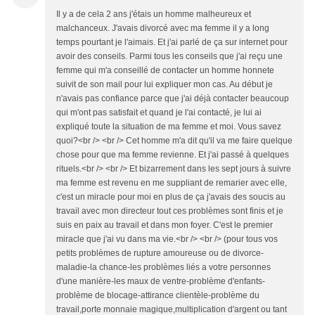
Il y a de cela 2 ans j'étais un homme malheureux et
malchanceux. J'avais divorcé avec ma femme il y a long
temps pourtant je l'aimais. Et j'ai parlé de ça sur internet pour
avoir des conseils. Parmi tous les conseils que j'ai reçu une
femme qui m'a conseillé de contacter un homme honnete
suivit de son mail pour lui expliquer mon cas. Au début je
n'avais pas confiance parce que j'ai déjà contacter beaucoup
qui m'ont pas satisfait et quand je l'ai contacté, je lui ai
expliqué toute la situation de ma femme et moi. Vous savez
quoi?<br /> <br /> Cet homme m'a dit qu'il va me faire quelque
chose pour que ma femme revienne. Et j'ai passé à quelques
rituels.<br /> <br /> Et bizarrement dans les sept jours à suivre
ma femme est revenu en me suppliant de remarier avec elle,
c'est un miracle pour moi en plus de ça j'avais des soucis au
travail avec mon directeur tout ces problèmes sont finis et je
suis en paix au travail et dans mon foyer. C'est le premier
miracle que j'ai vu dans ma vie.<br /> <br /> (pour tous vos
petits problèmes de rupture amoureuse ou de divorce-
maladie-la chance-les problèmes liés a votre personnes
d'une manière-les maux de ventre-problème d'enfants-
problème de blocage-attirance clientèle-problème du
travail,porte monnaie magique,multiplication d'argent ou tant