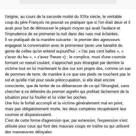
l'origine, au cours de la seconde moitié du XIXe siècle, le véritable
coup du père François ne pouvait se pratiquer que si l'on était deux et il
avait pour but de détrousser le péquin moyen qui avait l'audace et
l'imprudence de se promener la nuit dans des rues mal éclairées.
Il se pratiquait de la manière suivante : le premier des agresseurs
engageait la conversation avec le promeneur (avec une banalité du
genre de celles qu'on entend aujourd'hui : « t'as pas cent balles », «
z'avez du feu », « z'avez l'heure ») ; le complice, muni d'une courroie
formant un noeud coulant, s'approchait puis étranglait par derrière la
victime tout en lui maintenant le dos sur son propre dos, comme un sac
de pommes de terre, de manière à ce que ses pieds ne touchent pas le
sol et qu'elle n'ait pour seule préoccupation, si elle était encore
consciente, que de tenter de se débarrasser de ce qui l'étranglait, sans
chercher à se défendre du premier aigrefin qui profitait lâchement de la
situation pour lui fouiller et lui vider les poches.
Une fois le forfait accompli et la victime généralement mal en point,
mais pas obligatoirement morte, les deux compères récupéraient leur
courroie et disparaissaient.
C'est de cette forme d'agression que, par extension, l'expression s'est
utilisée pour ceux qui font des mauvais coups en traître ou qui utilisent
des manoeuvres déloyales