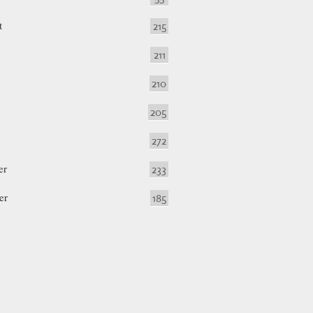
t
215
211
210
205
272
er
233
er
185