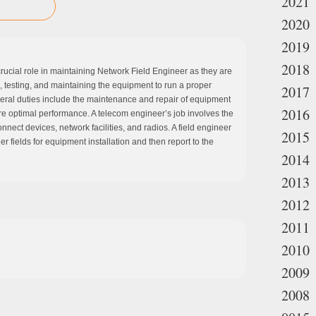
2021
2020
2019
2018
ucial role in maintaining Network Field Engineer as they are
g, testing, and maintaining the equipment to run a proper
2017
ral duties include the maintenance and repair of equipment
2016
re optimal performance. A telecom engineer’s job involves the
onnect devices, network facilities, and radios. A field engineer
2015
r fields for equipment installation and then report to the
2014
2013
2012
2011
2010
2009
2008