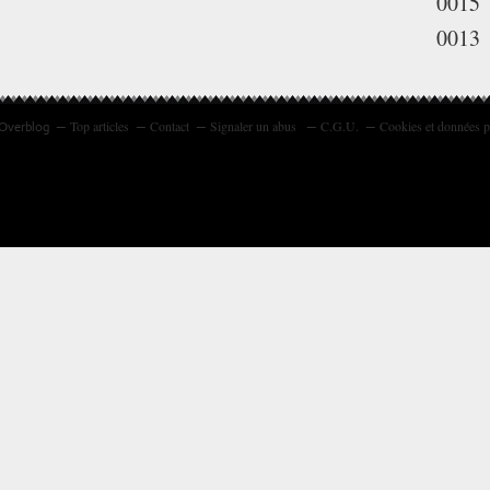
0015
0013
Top articles
Contact
Signaler un abus
C.G.U.
Cookies et données p
 Overblog