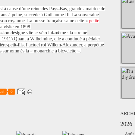
est à cause d’une reine des Pays-Bas, grande amatrice de
 ans à peine, succède à Guillaume III. La souveraine
 son royaume. La presse française salue cette «
petite
a visite en 1898.
ssion désigne vite le vélo lui-même : la « reine
n 1911).Quant à Wilhelmine, elle a continué à pédaler
ère-petit-fils, l’actuel roi Willem-Alexander, a perpétué
is surnommés la « monarchie à bicyclette ».
ost
0
ARCH
2026
Août