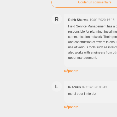
Ajouter un commentaire
R
Rohit Sharma
10/01/2020 16:15
Field Service Management has a cr
responsible for planning, installin
communication network. Their gene
and construction of towers to ensu
use of various tools such as interc
also works with engineers from othe
upper management.
Répondre
L
la souris
07/01/2020 03:43
merci pour l info biz
Répondre