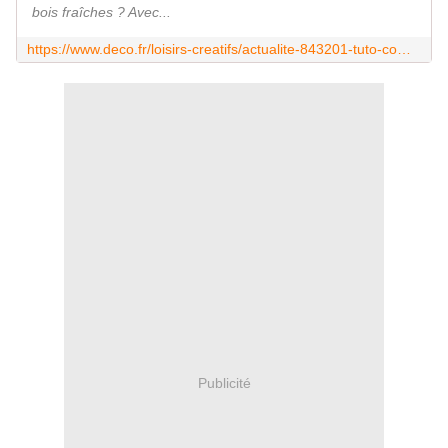
bois fraîches ? Avec...
https://www.deco.fr/loisirs-creatifs/actualite-843201-tuto-comment-bois-flotte-soi.html
Publicité