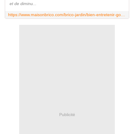
et de diminu...
https://www.maisonbrico.com/brico-jardin/bien-entretenir-gouttieres,18214.html
Publicité