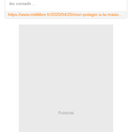
les conseils ...
https://www.midilibre.fr/2020/04/25/mon-potager-a-la-maison-4-les-cles-pour-reussir-ses-plants-de-tomates,8862302.php
Publicité