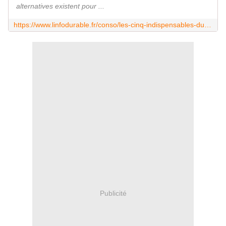
alternatives existent pour ...
https://www.linfodurable.fr/conso/les-cinq-indispensables-dune-salle-de-bains-zero-dechet-17606
Publicité