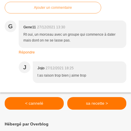
Ajouter un commentaire
G
Gene11
27/12/2021 13:30
Rt oui, un morceau avec un groupe qui commence à dater
mais dont on ne se lasse pas.
Répondre
J
Jojo
27/12/2021 18:25
t as raison trop bien j aime trop
< cannelé
sa recette >
Hébergé par Overblog