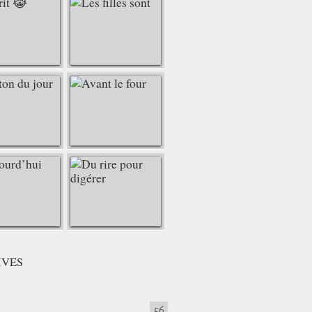
IVES
56