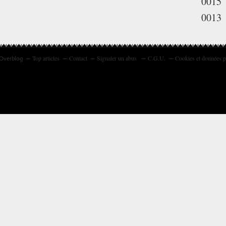
0015
0013
Top articles
Contact
Signaler un abus
C.G.U.
Cookies et données p
 Overblog