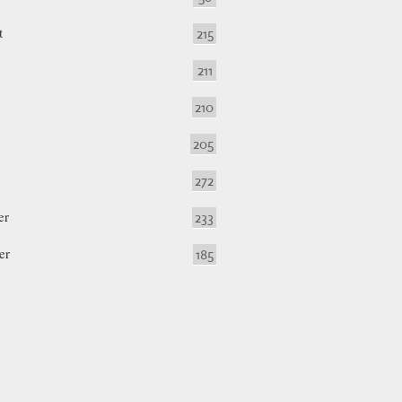
t
215
211
210
205
272
er
233
er
185