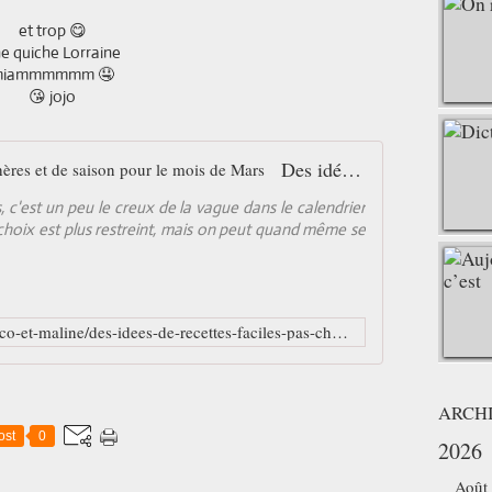
et trop 😋
e quiche Lorraine
miammmmmm 🤤
😘 jojo
Des idées de recettes faciles, pas chères et de saison pour le mois de Mars
 c'est un peu le creux de la vague dans le calendrier
 choix est plus restreint, mais on peut quand même se
https://www.marmiton.org/cuisine-eco-et-maline/des-idees-de-recettes-faciles-pas-cheres-et-de-saison-pour-le-mois-de-mars-s4037391.html
ARCH
ost
0
2026
Août