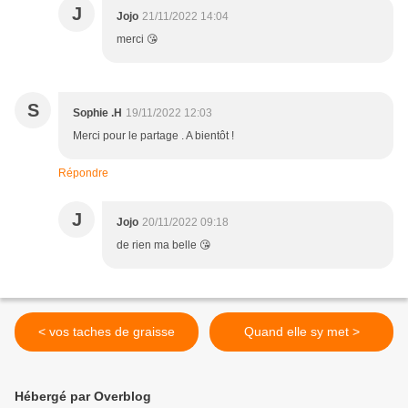
J
Jojo
21/11/2022 14:04
merci 😘
S
Sophie .H
19/11/2022 12:03
Merci pour le partage . A bientôt !
Répondre
J
Jojo
20/11/2022 09:18
de rien ma belle 😘
< vos taches de graisse
Quand elle sy met >
Hébergé par Overblog