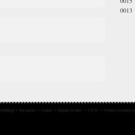
0015
0013
Top articles
Contact
Signaler un abus
C.G.U.
Cookies et données p
 Overblog