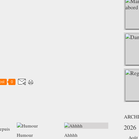
ost
0
ARCH
2026
depuis
Humour
Ahhhh
Août