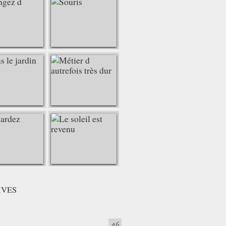
IVES
46