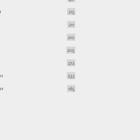
t
215
211
210
205
272
er
233
er
185