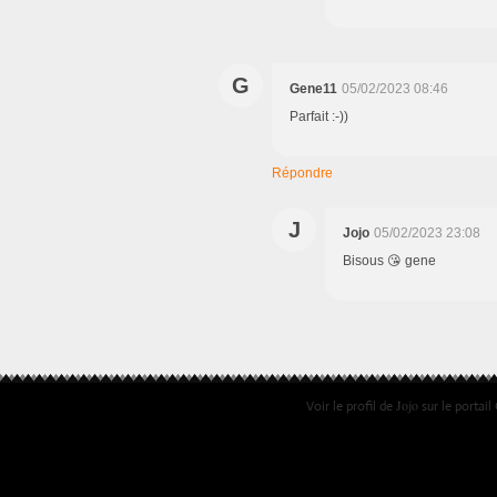
G
Gene11
05/02/2023 08:46
Parfait :-))
Répondre
J
Jojo
05/02/2023 23:08
Bisous 😘 gene
Jojo
Voir le profil de
sur le portail