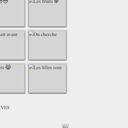
IVES
60