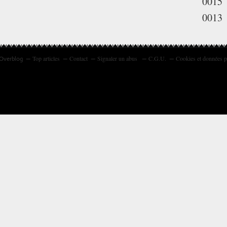
0015
0013
Top articles
Contact
Signaler un abus
C.G.U.
Cookies et données p
 Overblog