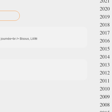
2021
2020
2019
2018
2017
 journée<br /> Bisous, Lili🌺
2016
2015
2014
2013
2012
2011
2010
2009
2008