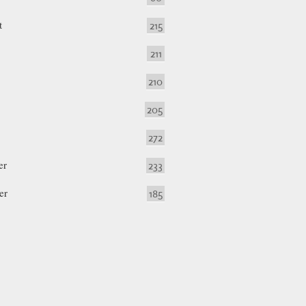
t
215
211
210
205
272
er
233
er
185